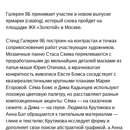
Галерея 9Б принимает участие в новом выпуске
ярмарки |catalog|, который снова пройдет на
площадке ЖК «Золотой» в Москве.
Стенд Галереи 9Б построен на контрастах и точках
соприкосновения работ участвующих художников.
Мозаичные панно Стаса Скима перекликаются с
проработанными до мельчайших деталей масками из
папье-маше Юрия Отинова, а мрачноватая
конкретность живописи Евсти Бомса соседствует с
квазиреалистичными крупными планами Марии
Егоровой. Сёма Бомс и Дима Кадынцев используют
похожую цветовую палитру, но расставляют разные
композиционные акценты: Сёма — на сказочном
сюжете, а Дима — на герое. Людмила Крутикова и
Анна Бат обращаются к тактильным материалам —
глине и текстилю: Крутикова исследует форму и
дополняет свои поиски абстрактной графикой, а Анна